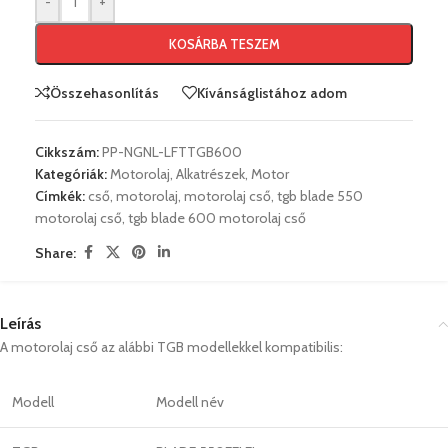
-
+
KOSÁRBA TESZEM
Összehasonlítás
Kívánságlistához adom
Cikkszám:
PP-NGNL-LFTTGB600
Kategóriák:
Motorolaj
,
Alkatrészek
,
Motor
Címkék:
cső
,
motorolaj
,
motorolaj cső
,
tgb blade 550
motorolaj cső
,
tgb blade 600 motorolaj cső
Share:
Leírás
A motorolaj cső az alábbi TGB modellekkel kompatibilis:
Modell
Modell név