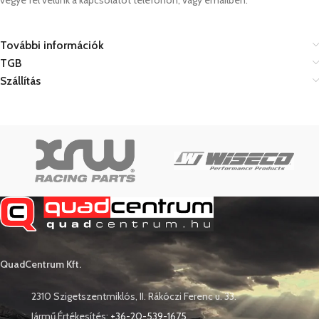
vegye fel velünk a kapcsolatot telefonon, vagy emailben.
További információk
TGB
Szállítás
QuadCentrum Kft.
2310 Szigetszentmiklós, II. Rákóczi Ferenc u. 33.
Jármű Értékesítés:
+36-20-539-1675