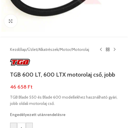
Nagyításhoz klikk ide
Kezdőlap
/
Üzlet
/
Alkatrészek
/
Motor
/
Motorolaj
TGB 600 LT, 600 LTX motorolaj cső, jobb
46 658
Ft
TGB Blade 550 és Blade 600 modellekhez használható gyári,
jobb oldali motorolaj cső.
Engedélyezett utánrendelésre