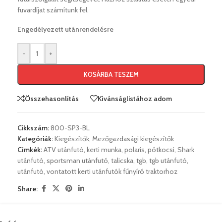
fuvardíjat számítunk fel.
Engedélyezett utánrendelésre
-
+
KOSÁRBA TESZEM
Összehasonlítás
Kívánságlistához adom
Cikkszám:
800-SP3-BL
Kategóriák:
Kiegészítők
,
Mezőgazdasági kiegészítők
Címkék:
ATV utánfutó
,
kerti munka
,
polaris
,
pótkocsi
,
Shark
utánfutó
,
sportsman utánfutó
,
talicska
,
tgb
,
tgb utánfutó
,
utánfutó
,
vontatott kerti utánfutók fűnyíró traktorhoz
Share: