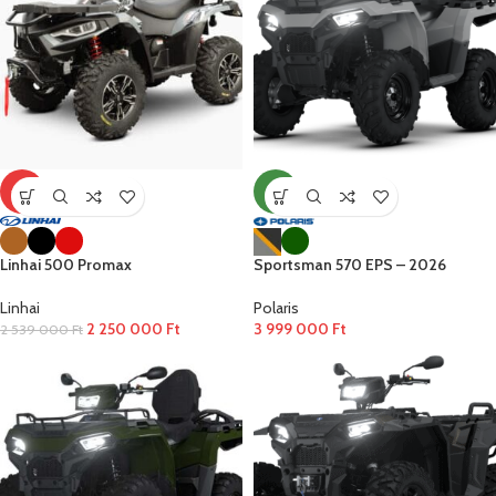
-11%
ÚJ
Linhai 500 Promax
Sportsman 570 EPS – 2026
Linhai
Polaris
2 250 000
Ft
3 999 000
Ft
2 539 000
Ft