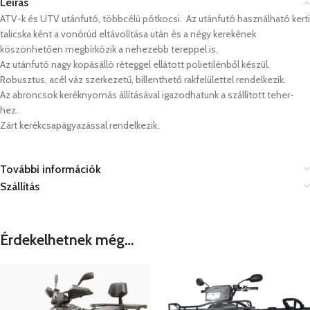
Leírás
ATV-k és UTV utánfutó, többcélú pótkocsi. Az utánfutó használható kerti
talicska ként a vonórúd eltávolítása után és a négy kerekének
köszönhetően megbírkózik a nehezebb tereppel is.
Az utánfutó nagy kopásálló réteggel ellátott polietilénből készül.
Robusztus, acél váz szerkezetű, billenthető rakfelülettel rendelkezik.
Az abroncsok keréknyomás állításával igazodhatunk a szállított teher-
hez.
Zárt kerékcsapágyazással rendelkezik.
További információk
Szállítás
Érdekelhetnek még…