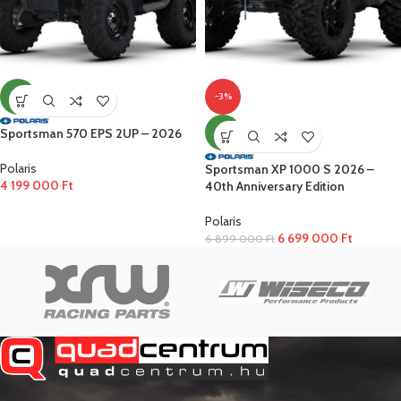
ÚJ
-3%
Sportsman 570 EPS 2UP – 2026
ÚJ
Polaris
Sportsman XP 1000 S 2026 –
4 199 000
Ft
40th Anniversary Edition
Polaris
6 699 000
Ft
6 899 000
Ft