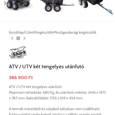
Kezdőlap
/
Üzlet
/
Kiegészítők
/
Mezőgazdasági kiegészítők
ATV / UTV két tengelyes utánfutó
386 900
Ft
ATV / UTV két tengelyes utánfutó
Maximum teherbírás: 680 Kg. Az utánfutó mérete: 2436 x 1473
x 787 mm. Rakodófelület: 1755 x 1011 x 454 mm.
A termék méretéből és súlyából adódóan nem szállítható
futárszolgálat segítségével. Házhoz szállítás esetén egyedi