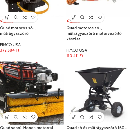
Quad motoros só-,
Quad motoros só-,
műtrágyaszóró
műtrágyaszóró motorvezérlő
készlet
FIMCO USA
372 584
Ft
FIMCO USA
110 411
Ft
Quad seprű, Honda motorral
Quad só és műtrágyaszóró 160L