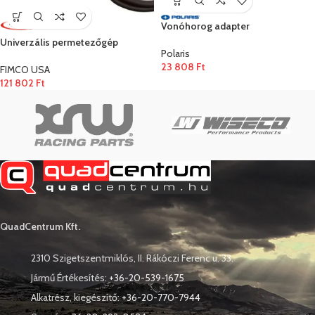
Vonóhorog adapter
Univerzális permetezőgép
Polaris
23 808
Ft
FIMCO USA
121 802
Ft
QuadCentrum Kft.
2310 Szigetszentmiklós, II. Rákóczi Ferenc u. 33.
Jármű Értékesítés:
+36-20-539-1675
Alkatrész, kiegészítő:
+36-20-770-7944