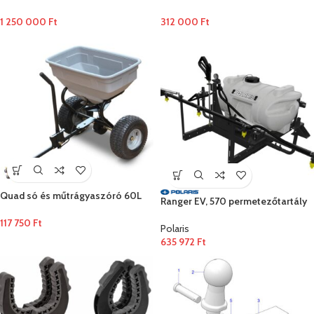
1 250 000
Ft
312 000
Ft
Quad só és műtrágyaszóró 60L
Ranger EV, 570 permetezőtartály
117 750
Ft
Polaris
635 972
Ft