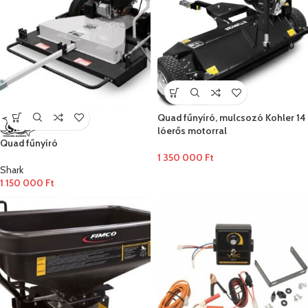
Quad fűnyíró, mulcsozó Kohler 14
lóerős motorral
Quad fűnyíró
1 350 000
Ft
Shark
1 150 000
Ft