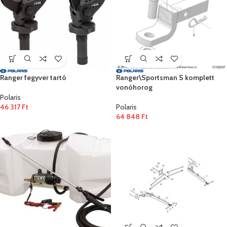
Ranger fegyver tartó
Ranger\Sportsman S komplett
vonóhorog
Polaris
46 317
Ft
Polaris
64 848
Ft