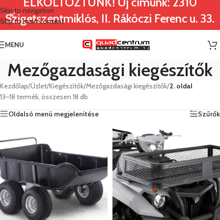
ELKÖLTÖZTÜNK! Új címünk: 2310
Skip to navigation
Szigetszentmiklós, II. Rákóczi Ferenc u. 33.
Skip to main content
MENU
Mezőgazdasági kiegészítők
Kezdőlap
/
Üzlet
/
Kiegészítők
/
Mezőgazdasági kiegészítők
/
2. oldal
13–18 termék, összesen 18 db
Oldalsó menü megjelenítése
Szűrők