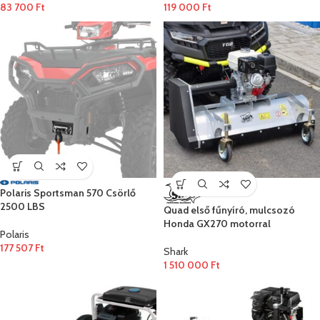
83 700
Ft
119 000
Ft
Polaris Sportsman 570 Csörlő
2500 LBS
Quad első fűnyíró, mulcsozó
Honda GX270 motorral
Polaris
177 507
Ft
Shark
1 510 000
Ft