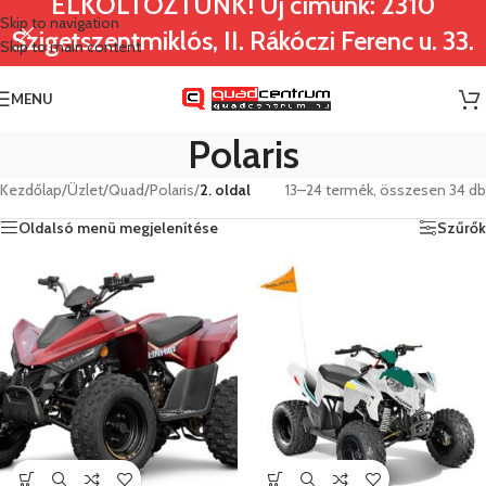
ELKÖLTÖZTÜNK! Új címünk: 2310
Skip to navigation
Szigetszentmiklós, II. Rákóczi Ferenc u. 33.
Skip to main content
MENU
Polaris
Kezdőlap
/
Üzlet
/
Quad
/
Polaris
/
2. oldal
13–24 termék, összesen 34 db
Oldalsó menü megjelenítése
Szűrők