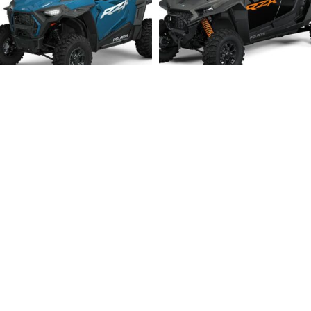
RZR Trail S 1000 – 2026
ÚJ
Polaris
RZR XP 1000 4 – 2024
8 099 000
Ft
–
10 599 000
Ft
Polaris
12 299 000
Ft