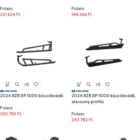
Polaris
Polaris
221 624
Ft
146 266
Ft
2024 RZR XP 1000 küszöbvédő
2024 RZR XP 1000 küszöbvédő,
alacsony profilú
Polaris
250 750
Ft
Polaris
243 782
Ft