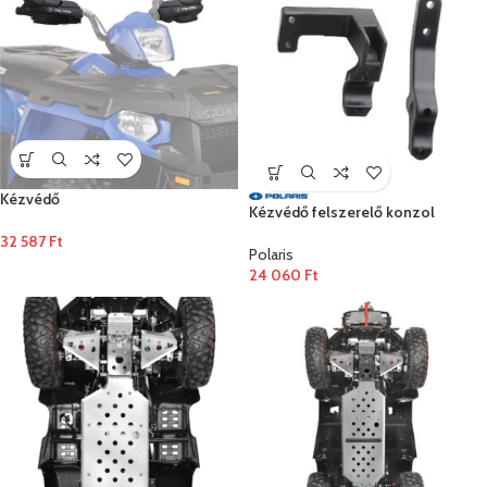
Kézvédő
Kézvédő felszerelő konzol
32 587
Ft
Polaris
24 060
Ft