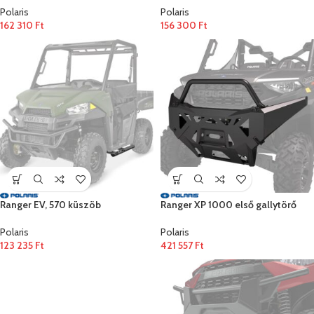
Polaris
Polaris
162 310
Ft
156 300
Ft
Ranger EV, 570 küszöb
Ranger XP 1000 első gallytörő
Polaris
Polaris
123 235
Ft
421 557
Ft