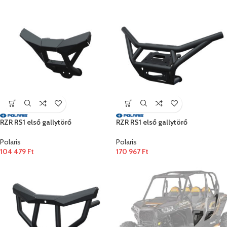
RZR RS1 első gallytörő
RZR RS1 első gallytörő
Polaris
Polaris
104 479
Ft
170 967
Ft