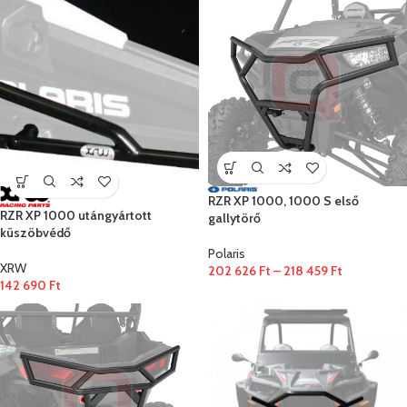
RZR XP 1000, 1000 S első
RZR XP 1000 utángyártott
gallytörő
küszöbvédő
Polaris
XRW
202 626
Ft
–
218 459
Ft
142 690
Ft