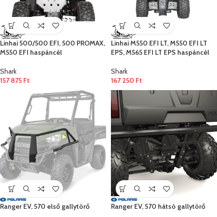
Linhai 500/500 EFI, 500 PROMAX,
Linhai M550 EFI LT, M550 EFI LT
M550 EFI haspáncél
EPS, M565 EFI LT EPS haspáncél
Shark
Shark
157 875
Ft
167 250
Ft
Ranger EV, 570 első gallytörő
Ranger EV, 570 hátsó gallytörő