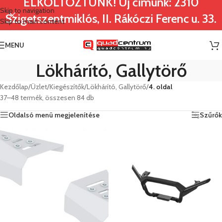
ELKÖLTÖZTÜNK! Új címünk: 2310
Skip to navigation
Szigetszentmiklós, II. Rákóczi Ferenc u. 33.
Skip to main content
MENU
Lökhárító, Gallytörő
Kezdőlap
/
Üzlet
/
Kiegészítők
/
Lökhárító, Gallytörő
/
4. oldal
37–48 termék, összesen 84 db
Oldalsó menü megjelenítése
Szűrők