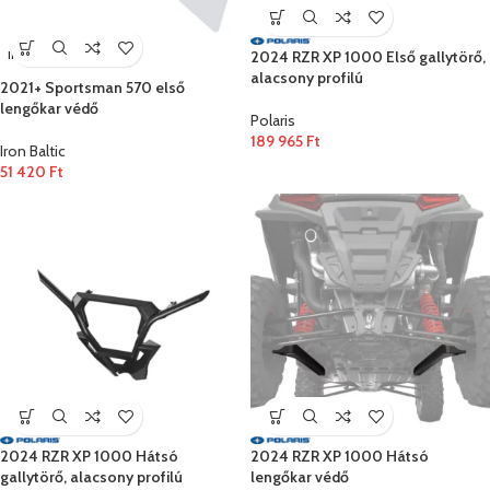
2024 RZR XP 1000 Első gallytörő,
IRON BALTIC
alacsony profilú
2021+ Sportsman 570 első
lengőkar védő
Polaris
189 965
Ft
Iron Baltic
51 420
Ft
2024 RZR XP 1000 Hátsó
2024 RZR XP 1000 Hátsó
gallytörő, alacsony profilú
lengőkar védő