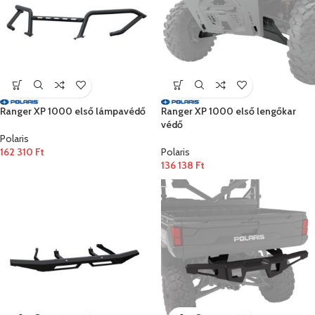
Ranger XP 1000 első lámpavédő
Ranger XP 1000 első lengőkar
védő
Polaris
162 310
Ft
Polaris
136 138
Ft