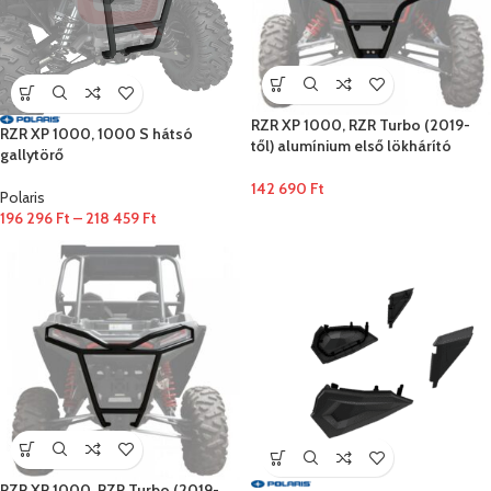
RZR XP 1000, RZR Turbo (2019-
RZR XP 1000, 1000 S hátsó
től) alumínium első lökhárító
gallytörő
142 690
Ft
Polaris
196 296
Ft
–
218 459
Ft
RZR XP 1000, RZR Turbo (2019-