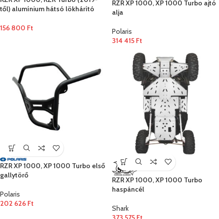
RZR XP 1000, XP 1000 Turbo ajtó
től) alumínium hátsó lökhárító
alja
156 800
Ft
Polaris
314 415
Ft
RZR XP 1000, XP 1000 Turbo első
gallytörő
RZR XP 1000, XP 1000 Turbo
haspáncél
Polaris
202 626
Ft
Shark
373 575
Ft