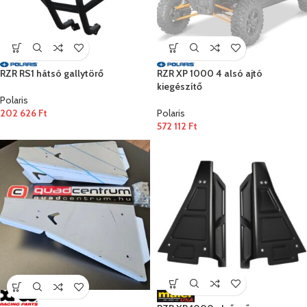
RZR RS1 hátsó gallytörő
RZR XP 1000 4 alsó ajtó
kiegészítő
Polaris
202 626
Ft
Polaris
572 112
Ft