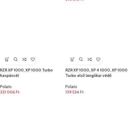
RZR XP 1000, XP 1000 Turbo
RZR XP 1000, XP 4 1000, XP 1000
haspáncél
Turbo első lengőkar védő
Polaris
Polaris
321 006
Ft
139 534
Ft