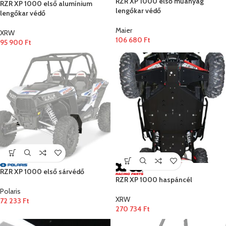
RZR XP 1000 első műanyag
RZR XP 1000 első alumínium
lengőkar védő
lengőkar védő
Maier
XRW
106 680
Ft
95 900
Ft
RZR XP 1000 első sárvédő
RZR XP 1000 haspáncél
Polaris
XRW
72 233
Ft
270 734
Ft