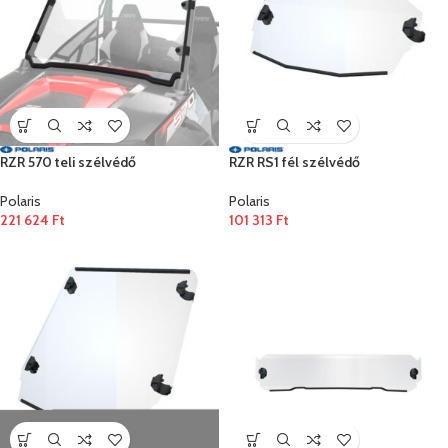
RZR 570 teli szélvédő
RZR RS1 fél szélvédő
Polaris
Polaris
221 624
Ft
101 313
Ft