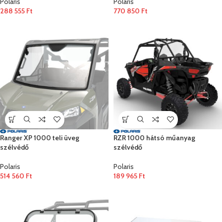
Polaris
Polaris
288 555
Ft
770 850
Ft
Ranger XP 1000 teli üveg
RZR 1000 hátsó műanyag
szélvédő
szélvédő
Polaris
Polaris
514 560
Ft
189 965
Ft