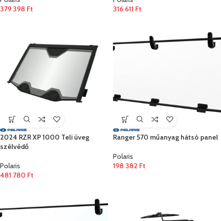
379 398
Ft
316 611
Ft
2024 RZR XP 1000 Teli üveg
Ranger 570 műanyag hátsó panel
szélvédő
Polaris
Polaris
198 382
Ft
481 780
Ft