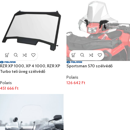
RZR XP 1000, XP 4 1000, RZR XP
Sportsman 570 szélvédő
Turbo teli üveg szélvédő
Polaris
Polaris
126 642
Ft
451 666
Ft