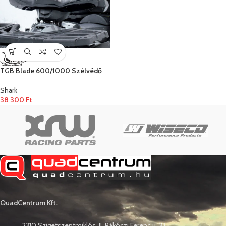
TGB Blade 600/1000 Szélvédő
Shark
38 300
Ft
QuadCentrum Kft.
2310 Szigetszentmiklós, II. Rákóczi Ferenc u. 33.