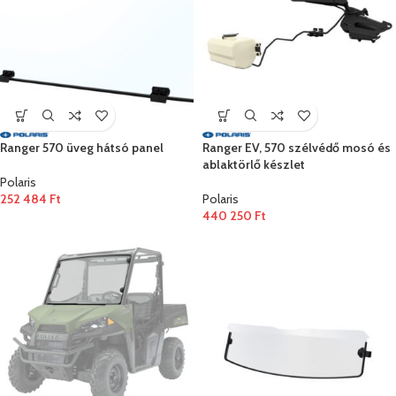
Ranger 570 üveg hátsó panel
Ranger EV, 570 szélvédő mosó és
ablaktörlő készlet
Polaris
252 484
Ft
Polaris
440 250
Ft