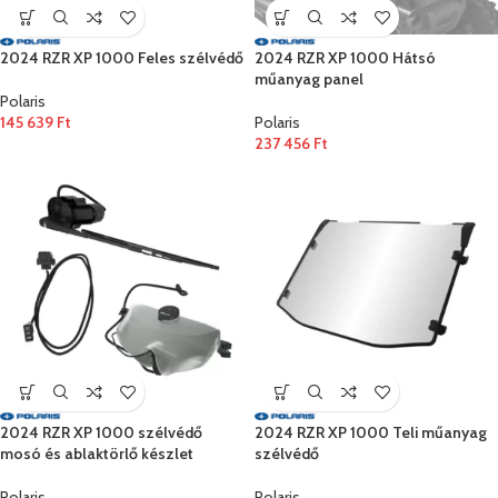
2024 RZR XP 1000 Feles szélvédő
2024 RZR XP 1000 Hátsó
műanyag panel
Polaris
145 639
Ft
Polaris
237 456
Ft
2024 RZR XP 1000 szélvédő
2024 RZR XP 1000 Teli műanyag
mosó és ablaktörlő készlet
szélvédő
Polaris
Polaris