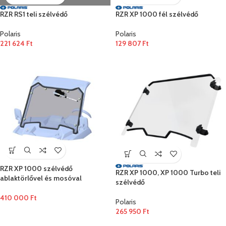
RZR RS1 teli szélvédő
RZR XP 1000 fél szélvédő
Polaris
Polaris
221 624
Ft
129 807
Ft
RZR XP 1000 szélvédő
RZR XP 1000, XP 1000 Turbo teli
ablaktörlővel és mosóval
szélvédő
410 000
Ft
Polaris
265 950
Ft