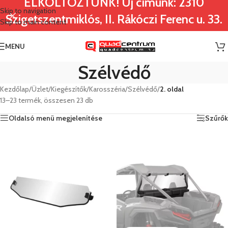
ELKÖLTÖZTÜNK! Új címünk: 2310
Skip to navigation
Szigetszentmiklós, II. Rákóczi Ferenc u. 33.
Skip to main content
MENU
Szélvédő
Kezdőlap
/
Üzlet
/
Kiegészítők
/
Karosszéria
/
Szélvédő
/
2. oldal
13–23 termék, összesen 23 db
Oldalsó menü megjelenítése
Szűrők