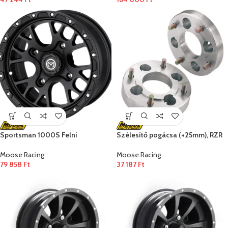
Sportsman 1000S Felni
Szélesítő pogácsa (+25mm), RZR
Moose Racing
Moose Racing
79 858
Ft
37 187
Ft