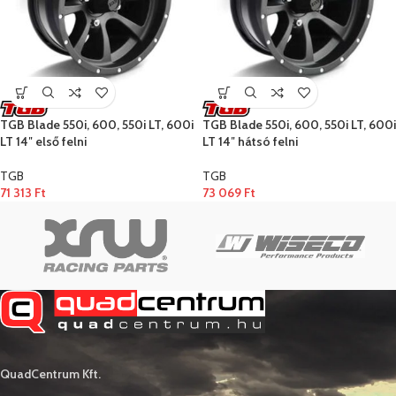
TGB Blade 550i, 600, 550i LT, 600i
TGB Blade 550i, 600, 550i LT, 600i
LT 14″ első felni
LT 14″ hátsó felni
TGB
TGB
71 313
Ft
73 069
Ft
QuadCentrum Kft.