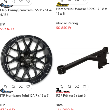
Hátsó felni, Moose 399X, 12″, 8 x
Első, könnyűfém felni, SS212 14×6
12 x 8
4/156
Moose Racing
ITP
50 850
Ft
55 236
Ft
ITP Hurricane felni 12″, 7 x 12 x 7
RZR Pótkerék tartó
ITP
XRW
47 244
Ft
164 000
Ft