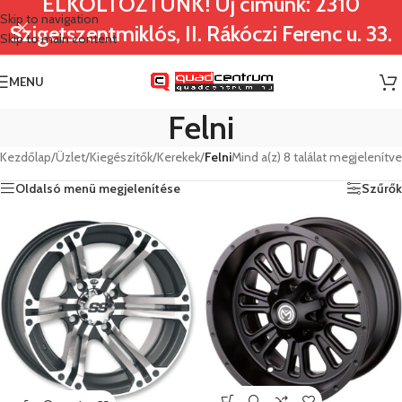
ELKÖLTÖZTÜNK! Új címünk: 2310
Skip to navigation
Szigetszentmiklós, II. Rákóczi Ferenc u. 33.
Skip to main content
MENU
Felni
Kezdőlap
/
Üzlet
/
Kiegészítők
/
Kerekek
/
Felni
Mind a(z) 8 találat megjelenítve
Oldalsó menü megjelenítése
Szűrők