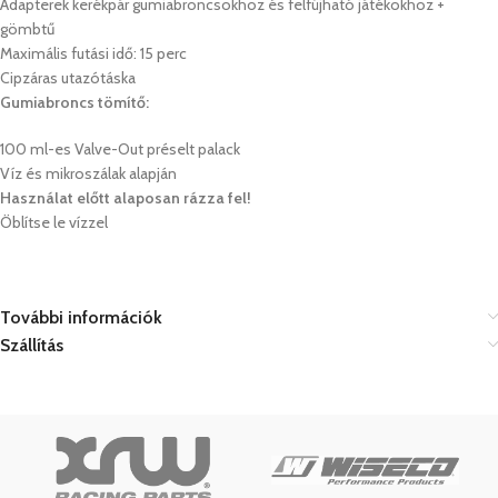
Adapterek kerékpár gumiabroncsokhoz és felfújható játékokhoz +
gömbtű
Maximális futási idő: 15 perc
Cipzáras utazótáska
Gumiabroncs tömítő:
100 ml-es Valve-Out préselt palack
Víz és mikroszálak alapján
Használat előtt alaposan rázza fel!
Öblítse le vízzel
További információk
Szállítás