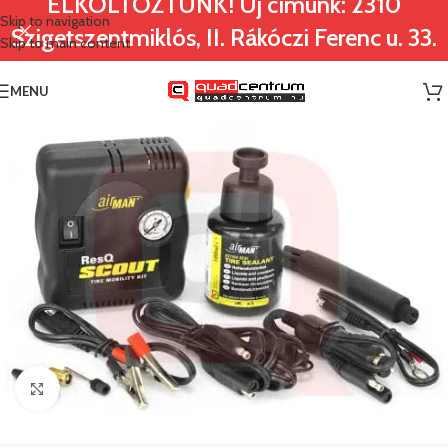
ELKÖLTÖZTÜNK! Új címünk: 2310
Skip to navigation
Szigetszentmiklós, II. Rákóczi Ferenc u. 33.
Skip to main content
MENU
Nagyításhoz klikk ide