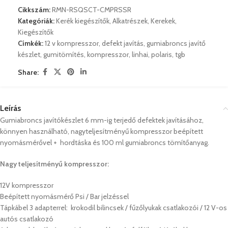
Cikkszám:
RMN-RSQSCT-CMPRSSR
Kategóriák:
Kerék kiegészítők
,
Alkatrészek
,
Kerekek
,
Kiegészítők
Címkék:
12 v kompresszor
,
defekt javítás
,
gumiabroncs javítő
készlet
,
gumitömítés
,
kompresszor
,
linhai
,
polaris
,
tgb
Share:
Leírás
Gumiabroncs javítókészlet 6 mm-ig terjedő defektek javításához,
könnyen használható, nagyteljesítményű kompresszor beépített
nyomásmérővel + hordtáska és 100 ml gumiabroncs tömítőanyag.
Nagy teljesítményű kompresszor:
12V kompresszor
Beépített nyomásmérő Psi / Bar jelzéssel
Tápkábel 3 adapterrel:
krokodil bilincsek / fűzőlyukak csatlakozói / 12 V-os
autós csatlakozó