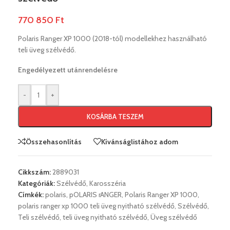
770 850
Ft
Polaris Ranger XP 1000 (2018-tól) modellekhez használható
teli üveg szélvédő.
Engedélyezett utánrendelésre
-
+
KOSÁRBA TESZEM
Összehasonlítás
Kívánságlistához adom
Cikkszám:
2889031
Kategóriák:
Szélvédő
,
Karosszéria
Címkék:
polaris
,
pOLARIS rANGER
,
Polaris Ranger XP 1000
,
polaris ranger xp 1000 teli üveg nyitható szélvédő
,
Szélvédő
,
Teli szélvédő
,
teli üveg nyitható szélvédő
,
Üveg szélvédő