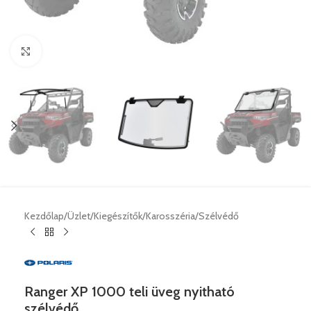
Nagyításhoz klikk ide
Kezdőlap
/
Üzlet
/
Kiegészítők
/
Karosszéria
/
Szélvédő
Ranger XP 1000 teli üveg nyitható
szélvédő