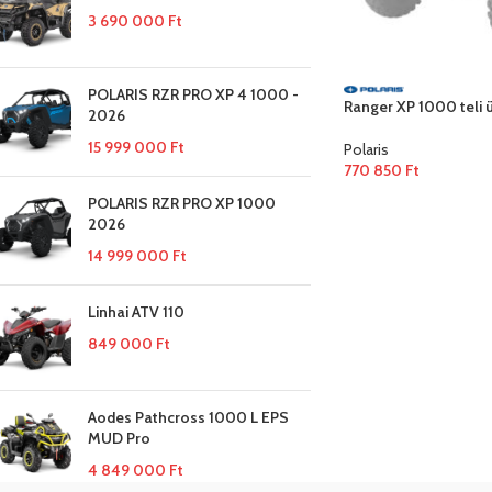
3 690 000
Ft
POLARIS RZR PRO XP 4 1000 -
Ranger XP 1000 teli 
2026
15 999 000
Ft
Polaris
770 850
Ft
POLARIS RZR PRO XP 1000
2026
14 999 000
Ft
Linhai ATV 110
849 000
Ft
Aodes Pathcross 1000 L EPS
MUD Pro
4 849 000
Ft