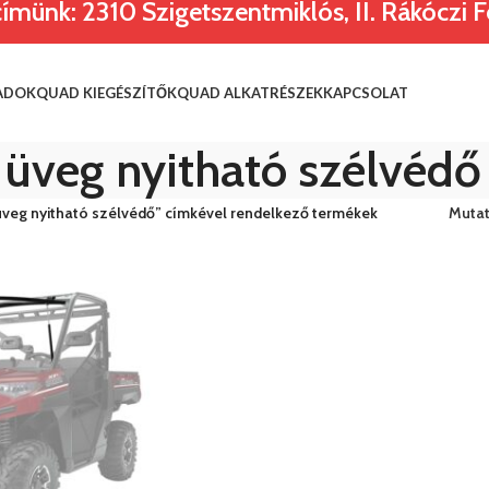
nk: 2310 Szigetszentmiklós, II. Rákóczi Fe
ADOK
QUAD KIEGÉSZÍTŐK
QUAD ALKATRÉSZEK
KAPCSOLAT
i üveg nyitható szélvédő
 üveg nyitható szélvédő” címkével rendelkező termékek
Muta