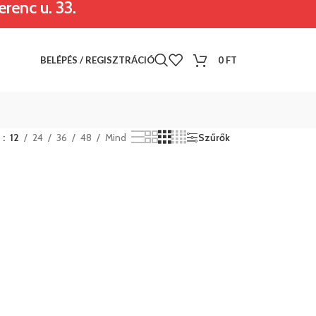
renc u. 33.
BELÉPÉS / REGISZTRÁCIÓ
0
FT
t
12
24
36
48
Mind
Szűrők