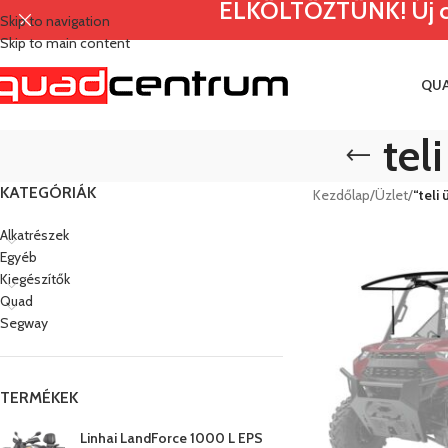
ELKÖLTÖZTÜNK! Új címü
Skip to navigation
Skip to main content
QU
tel
KATEGÓRIÁK
Kezdőlap
/
Üzlet
/
“teli
Alkatrészek
Egyéb
Kiegészítők
Quad
Segway
TERMÉKEK
Linhai LandForce 1000 L EPS