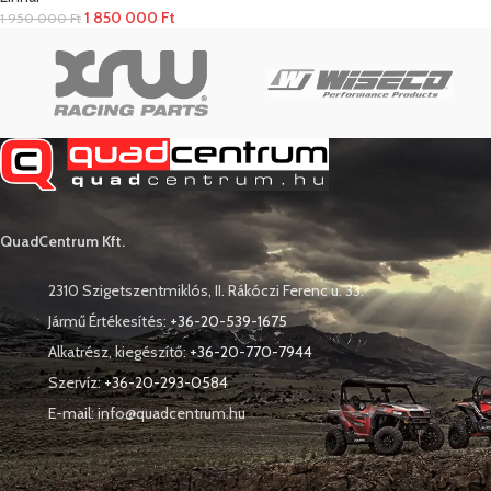
1 850 000
Ft
1 950 000
Ft
QuadCentrum Kft.
2310 Szigetszentmiklós, II. Rákóczi Ferenc u. 33.
Jármű Értékesítés:
+36-20-539-1675
Alkatrész, kiegészítő:
+36-20-770-7944
Szervíz:
+36-20-293-0584
E-mail: info@quadcentrum.hu