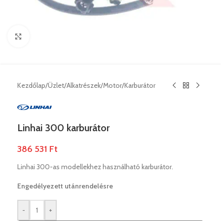
Nagyításhoz klikk ide
Kezdőlap
/
Üzlet
/
Alkatrészek
/
Motor
/
Karburátor
Linhai 300 karburátor
386 531
Ft
Linhai 300-as modellekhez használható karburátor.
Engedélyezett utánrendelésre
-
+