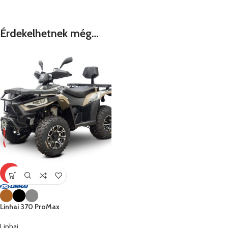
Érdekelhetnek még…
-5%
Linhai 370 ProMax
Linhai