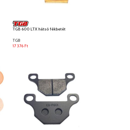
TGB 600 LTX hátsó fékbetét
TGB
17 376
Ft