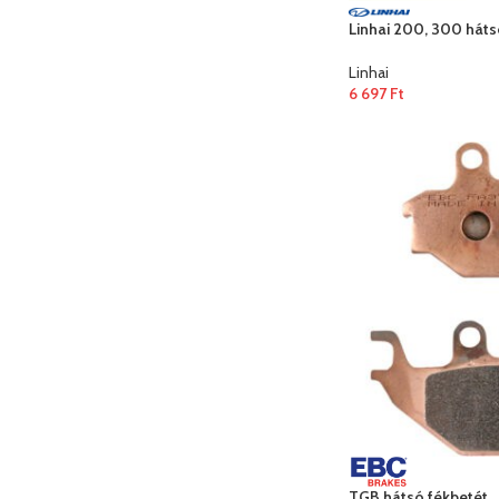
Linhai 200, 300 háts
Linhai
6 697
Ft
TGB hátsó fékbetét