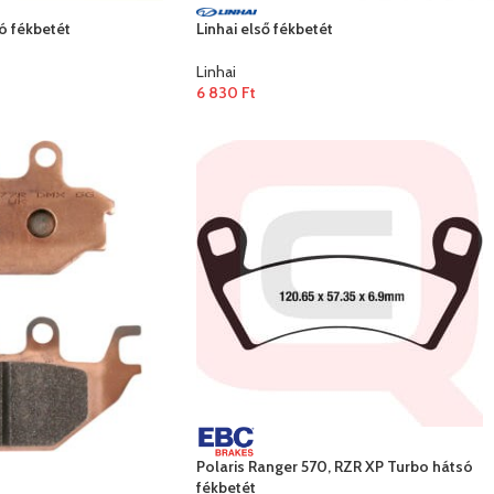
ó fékbetét
Linhai első fékbetét
Linhai
6 830
Ft
Polaris Ranger 570, RZR XP Turbo hátsó
fékbetét