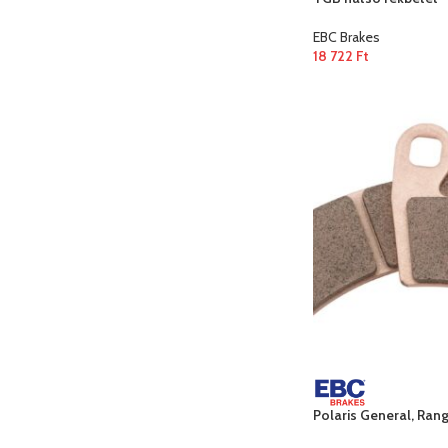
EBC Brakes
18 722
Ft
Polaris General, Rang