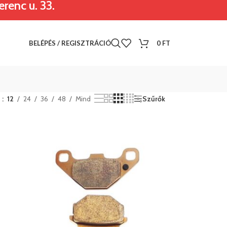
renc u. 33.
BELÉPÉS / REGISZTRÁCIÓ
0
FT
t
12
24
36
48
Mind
Szűrők