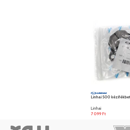
Linhai 500 kézifékbe
Linhai
7 099
Ft