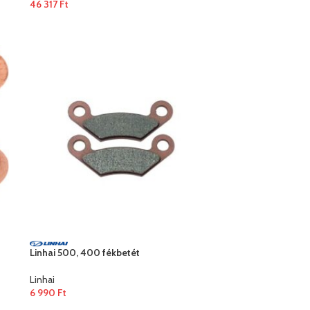
46 317
Ft
Linhai 500, 400 fékbetét
Linhai
6 990
Ft