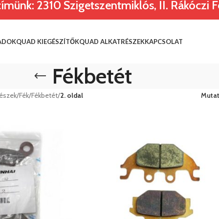
nk: 2310 Szigetszentmiklós, II. Rákóczi Fe
ADOK
QUAD KIEGÉSZÍTŐK
QUAD ALKATRÉSZEK
KAPCSOLAT
Fékbetét
részek
/
Fék
/
Fékbetét
/
2. oldal
Muta