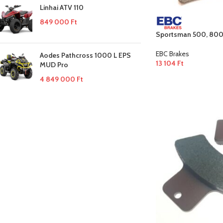
Linhai ATV 110
849 000
Ft
Sportsman 500, 800 
EBC Brakes
Aodes Pathcross 1000 L EPS
13 104
Ft
MUD Pro
4 849 000
Ft