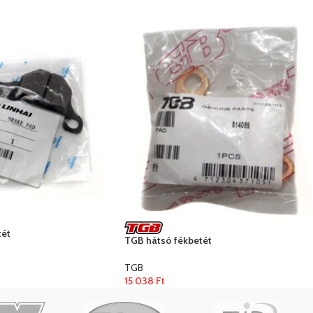
tét
TGB hátsó fékbetét
TGB
15 038
Ft