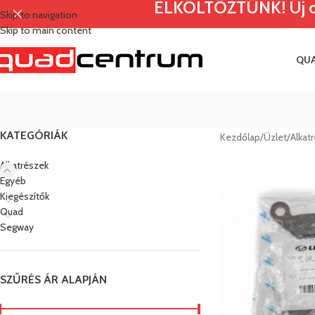
ELKÖLTÖZTÜNK! Új címü
Skip to navigation
Skip to main content
QU
KATEGÓRIÁK
Kezdőlap
/
Üzlet
/
Alkat
Alkatrészek
Egyéb
Kiegészítők
Quad
Segway
SZŰRÉS ÁR ALAPJÁN