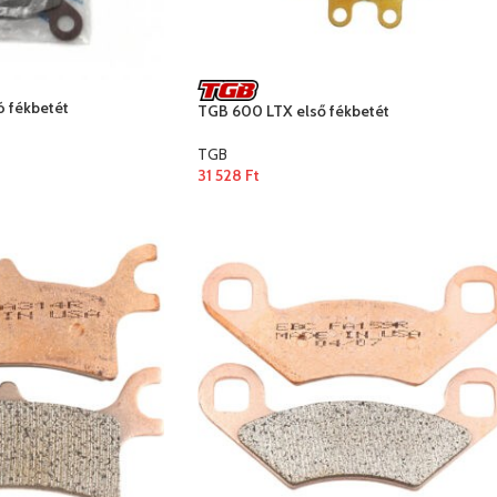
ó fékbetét
TGB 600 LTX első fékbetét
TGB
31 528
Ft