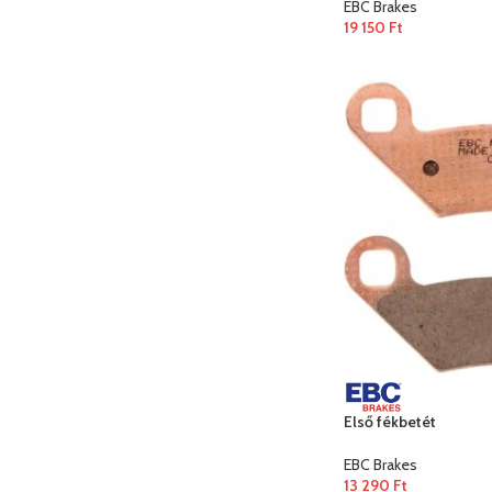
EBC Brakes
19 150
Ft
Első fékbetét
EBC Brakes
13 290
Ft