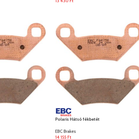
13 430
Ft
Polaris Hátsó fékbetét
EBC Brakes
14 155
Ft