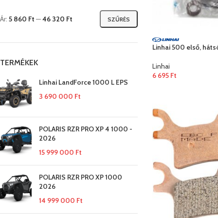
Ár:
5 860 Ft
—
46 320 Ft
SZŰRÉS
Linhai 500 első, háts
TERMÉKEK
Linhai
6 695
Ft
Linhai LandForce 1000 L EPS
3 690 000
Ft
POLARIS RZR PRO XP 4 1000 -
2026
15 999 000
Ft
POLARIS RZR PRO XP 1000
2026
14 999 000
Ft