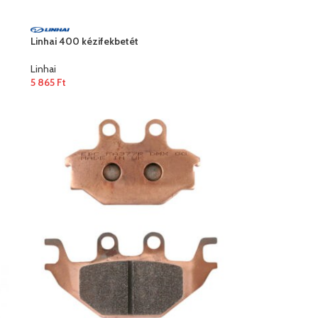
Linhai 400 kézifekbetét
Linhai
5 865
Ft