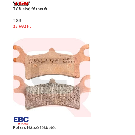
TGB első fékbetét
TGB
23 682
Ft
Polaris Hátsó fékbetét