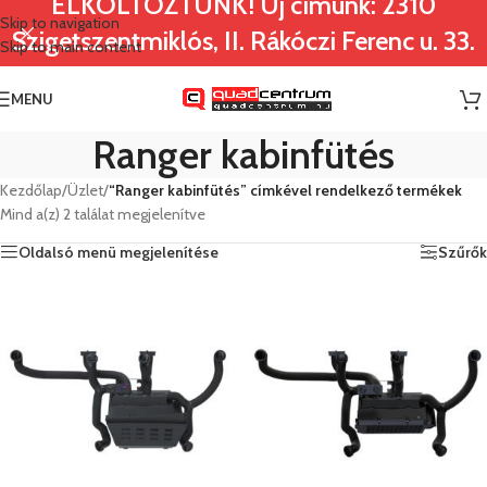
ELKÖLTÖZTÜNK! Új címünk: 2310
Skip to navigation
Szigetszentmiklós, II. Rákóczi Ferenc u. 33.
Skip to main content
MENU
Ranger kabinfütés
Kezdőlap
/
Üzlet
/
“Ranger kabinfütés” címkével rendelkező termékek
Mind a(z) 2 találat megjelenítve
Oldalsó menü megjelenítése
Szűrők