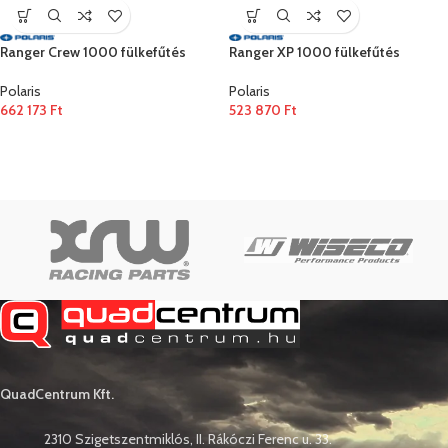
Ranger Crew 1000 fülkefűtés
Ranger XP 1000 fülkefűtés
Polaris
Polaris
662 173
Ft
523 870
Ft
QuadCentrum Kft.
2310 Szigetszentmiklós, II. Rákóczi Ferenc u. 33.