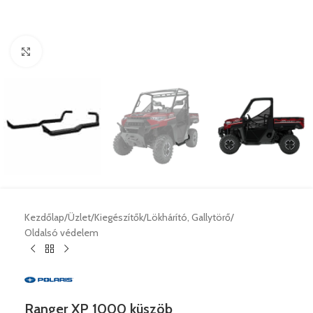
Nagyításhoz klikk ide
Kezdőlap
/
Üzlet
/
Kiegészítők
/
Lökhárító, Gallytörő
/
Oldalsó védelem
Ranger XP 1000 küszöb