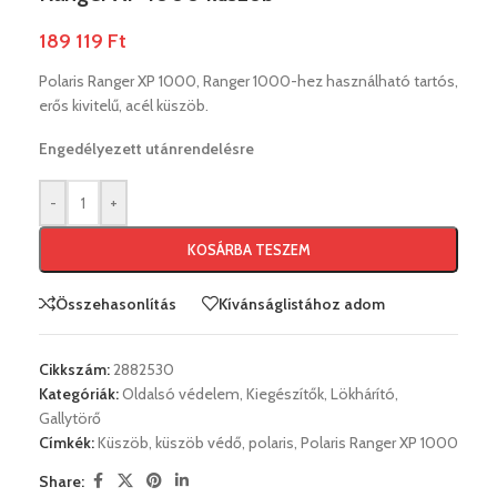
189 119
Ft
Polaris Ranger XP 1000, Ranger 1000-hez használható tartós,
erős kivitelű, acél küszöb.
Engedélyezett utánrendelésre
-
+
KOSÁRBA TESZEM
Összehasonlítás
Kívánságlistához adom
Cikkszám:
2882530
Kategóriák:
Oldalsó védelem
,
Kiegészítők
,
Lökhárító,
Gallytörő
Címkék:
Küszöb
,
küszöb védő
,
polaris
,
Polaris Ranger XP 1000
Share: