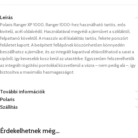
Leírás
Polaris Ranger XP 1000, Ranger 1000-hez használható tartós, erős
kivitelű, acél oldalvédő. Használatával megvédi a járművet a szikláktól,
felpattanó kövektől. A masszív acél kialakítás tartós, fekete porszórt
felületet kapott. A beépített fellépőnek köszönhetően könnyedén
beszállhatsz a járműbe, és az integrált kaparóval eltávolíthatod a sarat a
cipőről, így kevesebb kosz kerül az utastérbe. Egyszerűen felszerelhetők
az integrált rögzítési pontokkal közvetlenül a vázra – nem pedig alá –, így
biztosítva a maximális hasmagasságot.
További információk
Polaris
Szállítás
Érdekelhetnek még…