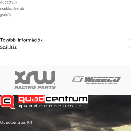
dugattyúk
csuklópántok
gyűrűk
További információk
Szállítás
QuadCentrum Kft.