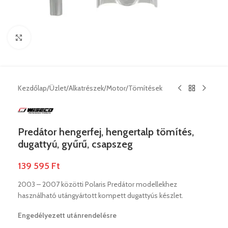
Nagyításhoz klikk ide
Kezdőlap
/
Üzlet
/
Alkatrészek
/
Motor
/
Tömítések
Predátor hengerfej, hengertalp tömítés,
dugattyú, gyűrű, csapszeg
139 595
Ft
2003 – 2007 közötti Polaris Predátor modellekhez
használható utángyártott kompett dugattyús készlet.
Engedélyezett utánrendelésre