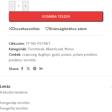
-
+
KOSÁRBA TESZEM
Összehasonlítás
Kívánságlistához adom
Cikkszám:
TP-ND-PSTNKT
Kategóriák:
Tömítések
,
Alkatrészek
,
Motor
Címkék:
csapszeg
,
dugíttyú
,
gyűrű
,
polaris
,
polaris predátor
,
predátor
,
tömítés
Share:
Leírás
A készlet tartalma:
hengertalp tömítés
hengerfej tömítés