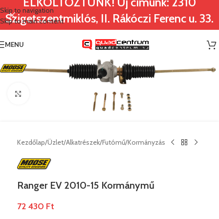
ELKÖLTÖZTÜNK! Új címünk: 2310
Skip to navigation
Szigetszentmiklós, II. Rákóczi Ferenc u. 33.
Skip to main content
MENU
Nagyításhoz klikk ide
Kezdőlap
/
Üzlet
/
Alkatrészek
/
Futómű
/
Kormányzás
Ranger EV 2010-15 Kormánymű
72 430
Ft