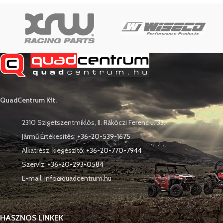
QuadCentrum Kft.
2310 Szigetszentmiklós, II. Rákóczi Ferenc u. 33.
Jármű Értékesítés:
+36-20-539-1675
Alkatrész, kiegészítő:
+36-20-770-7944
Szervíz:
+36-20-293-0584
E-mail: info@quadcentrum.hu
HASZNOS LINKEK