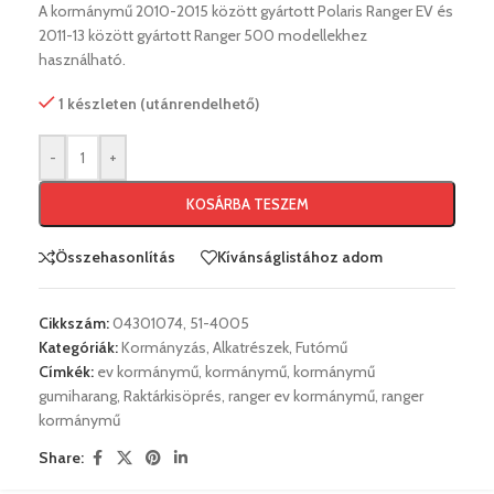
A kormánymű 2010-2015 között gyártott Polaris Ranger EV és
2011-13 között gyártott Ranger 500 modellekhez
használható.
1 készleten (utánrendelhető)
-
+
KOSÁRBA TESZEM
Összehasonlítás
Kívánságlistához adom
Cikkszám:
04301074, 51-4005
Kategóriák:
Kormányzás
,
Alkatrészek
,
Futómű
Címkék:
ev kormánymű
,
kormánymű
,
kormánymű
gumiharang
,
Raktárkisöprés
,
ranger ev kormánymű
,
ranger
kormánymű
Share: