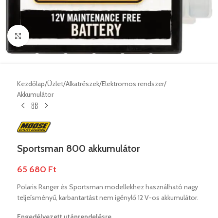
Nagyításhoz klikk ide
Kezdőlap
/
Üzlet
/
Alkatrészek
/
Elektromos rendszer
/
Akkumulátor
Sportsman 800 akkumulátor
65 680
Ft
Polaris Ranger és Sportsman modellekhez használható nagy
teljeísményű, karbantartást nem igénylő 12 V-os akkumulátor.
Engedélyezett utánrendelésre