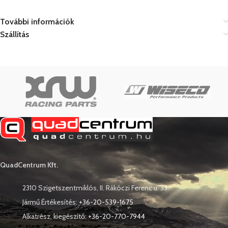
További információk
Szállítás
QuadCentrum Kft.
2310 Szigetszentmiklós, II. Rákóczi Ferenc u. 33.
Jármű Értékesítés:
+36-20-539-1675
Alkatrész, kiegészítő:
+36-20-770-7944