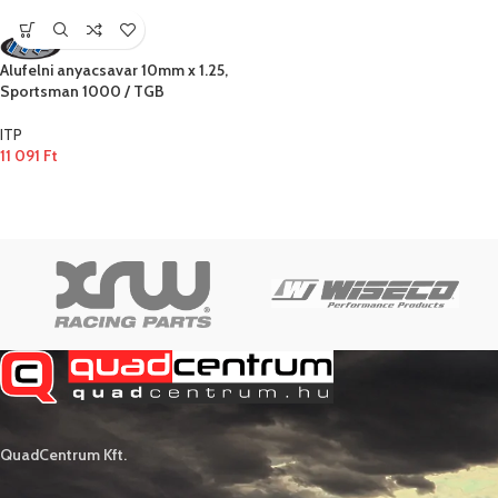
Alufelni anyacsavar 10mm x 1.25,
Sportsman 1000 / TGB
ITP
11 091
Ft
QuadCentrum Kft.