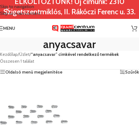
ELKÖLTÖZTÜNK! Új címünk: 2310
Skip to navigation
Szigetszentmiklós, II. Rákóczi Ferenc u. 33.
Skip to main content
MENU
anyacsavar
Kezdőlap
/
Üzlet
/
“anyacsavar” címkével rendelkező termékek
Összesen 1 találat
Oldalsó menü megjelenítése
Szűrők